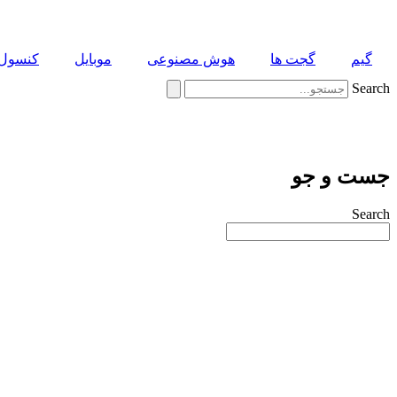
پرش
به
محتوا
گیم
گجت ها
هوش مصنوعی
موبایل
کنسول 
Search
جست و جو
Search