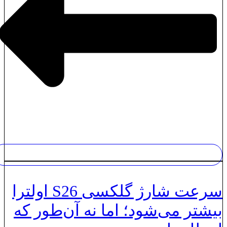
سرعت شارژ گلکسی S26 اولترا
یشتر می‌شود؛ اما نه آن‌طور که