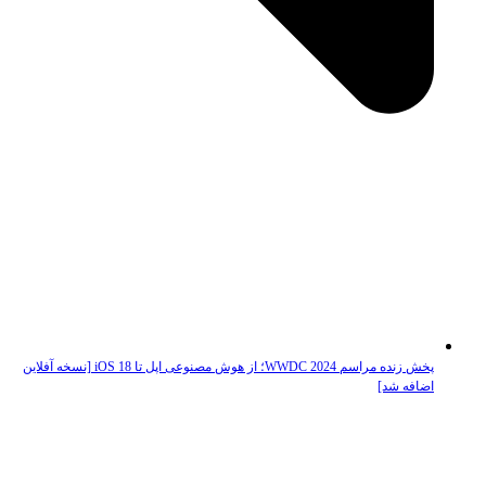
پخش زنده مراسم WWDC 2024؛ از هوش مصنوعی اپل تا iOS 18 [نسخه آفلاین
اضافه شد]