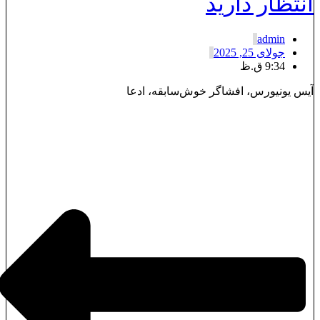
نتظار دارید
admin
جولای 25, 2025
9:34 ق.ظ
یس یونیورس، افشاگر خوش‌سابقه، ادعا