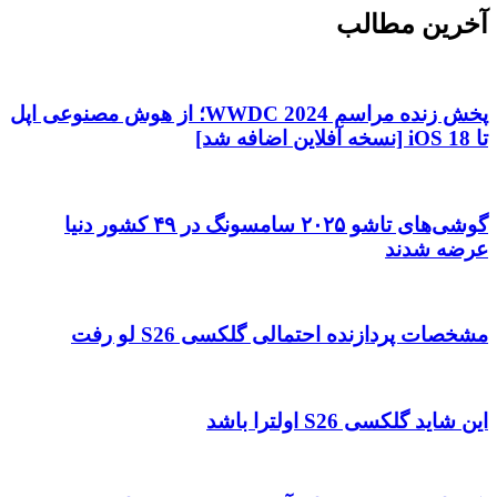
خرین مطالب
پخش زنده مراسم WWDC 2024؛ از هوش مصنوعی اپل
[نسخه آفلاین اضافه شد]
گوشی‌های تاشو ۲۰۲۵ سامسونگ در ۴۹ کشور دنیا
رضه شدند
شخصات پردازنده احتمالی گلکسی S26 لو رفت
ن شاید گلکسی S26 اولترا باشد