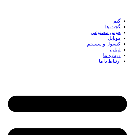
رش
ه
حتوا
گیم
گجت ها
هوش مصنوعی
موبایل
کنسول و سیستم
لپتاب
درباره ما
ارتباط با ما