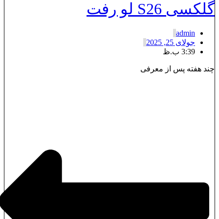
لکسی S26 لو رفت
admin
جولای 25, 2025
3:39 ب.ظ
ند هفته پس از معرفی