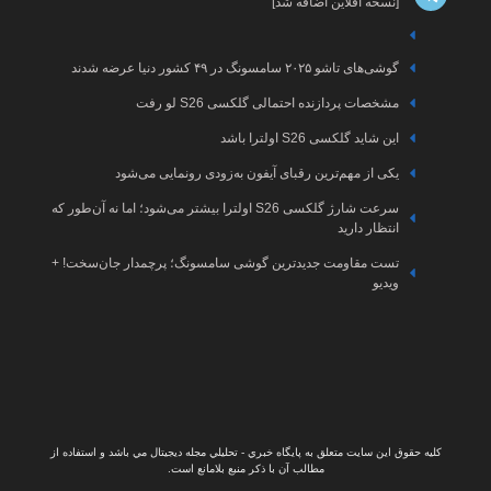
ما
آیفون
اخبار
ارتباط
با ما
سامسونگ
اخبار
آرشیو
ایسوس
مقالات
اخبار
تعرفه
ی می‌شود
هوش
تبلیغات
مصنوعی
 بیشتر می‌شود؛ اما نه آن‌طور که
اخبار
گیم
چمدار جان‌سخت! +
اخبار
کنسول
اخبار
لپتاپ
ال مي باشد و استفاده از