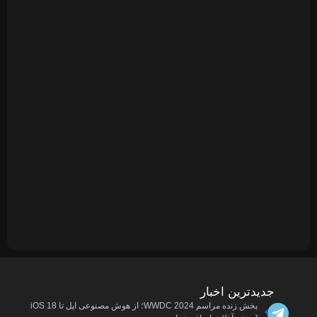
به‌زودی
رونمایی
می‌شود
مجله
پربازدیدترین
ها
دیجبتال
پخش زنده مراسم WWDC 2024؛ از هوش مصنوعی اپل تا iOS 18
اخبار
درباره