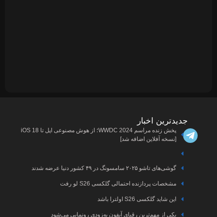
مجله
پربازدیدترین
ها
دیجبتال
پخش زنده مراسم WWDC 2024؛ از هوش مصنوعی اپل تا iOS 18
اخبار
درباره
ما
آیفون
اخبار
ارتباط
با ما
سامسونگ
اخبار
آرشیو
ایسوس
مقالات
اخبار
تعرفه
ی می‌شود
هوش
تبلیغات