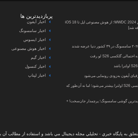
پربازدیدترین ها
اخبار آیفون
پخش زنده مراسم WWDC 2024؛ از هوش مصنوعی اپل تا iOS 18
فه شد]
اخبار سامسونگ
اخبار ایسوس
اخبار هوش مصنوعی
مالی گلکسی S26 لو رفت
اخبار گیم
اخبار کنسول
اخبار لپتاپ
قبای آیفون به‌زودی رونمایی می‌شود
سرعت شارژ گلکسی S26 اولترا بیشتر می‌شود؛ اما نه آن‌طور که
دترین گوشی سامسونگ؛ پرچمدار جان‌سخت! +
لق به پایگاه خبري - تحليلي مجله دیجیتال مي باشد و استفاده از مطالب آن با 