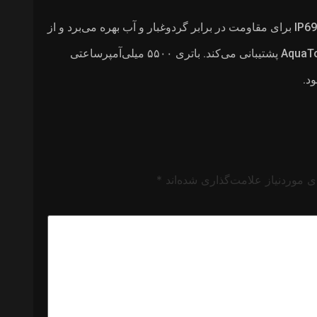
گوشی اج ۶۰ موتورولا از استانداردهای IP68 و IP69 برای مقاومت در برابر گردوغبار و آب بهره می‌برد و از
حسگر اثر انگشت زیر نمایشگر و فناوری AquaTouch پشتیبانی می‌کند. باتری ۵۵۰۰ میلی‌آمپرساعتی
 موردنیاز علامت‌گذاری شده‌اند
*