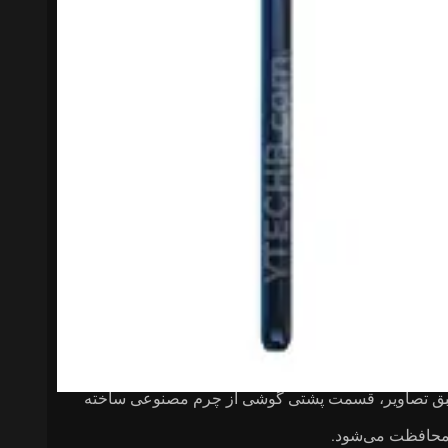
؛ نمایشگر خیره‌کننده و لبه‌خمیده، دوربین با رنگ‌های واقعی و بدنه با
موتورولا اج ۶۰ با سیستم‌عامل اندروید ۱۵ عرضه خواهد شد و تا ۳ سال به‌روزرسانی اصلی اندروید و ۴ سال
. طبق تصاویر، قسمت پشتی گوشی از چرم مصنوعی ساخته