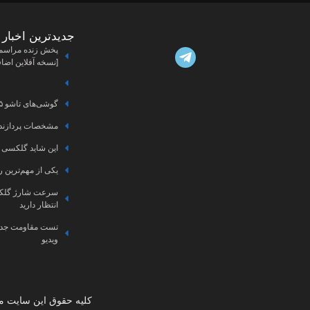
جدیدترین اخبار
[نسخه آفلاین اضا
گوشی‌های تاشو ۲۰۲۵ سامسونگ در ۴۹ کشور دنیا عرضه شدند
مشخصات پردازنده احت
این شاید گلکسی S26 اولترا باشد
یکی از مهم‌ترین ر
انتظار دارید
تست مقاومت جدی
ویدیو
کليه حقوق اين سايت متع