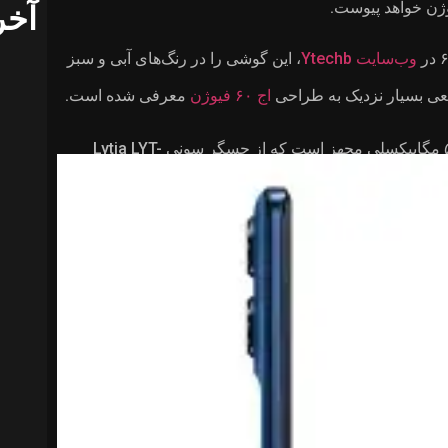
آخر
وب‌سایت Ytechb
، این گوشی را در رنگ‌های آبی و سبز
اج ۶۰ فیوژن
معرفی شده است.
مدل اج ۶۰ به دوربین اصلی ۵۰ مگاپیکسلی مجهز است که از حسگر سونی Lytia LYT-
700C بهره می‌برد. این دستگاه همچنین به دوربین فوق‌عریض ۱۳ مگاپیکسلی و حسگر نور ۳ در ۱ نیز مجهز
خواهد بود. گوشی مورد اشاره از تراشه‌ی دیمنسیتی ۷۴۰۰ استفاده می‌کند و با رم ۸ یا ۱۲ گیگابایتی و فضای