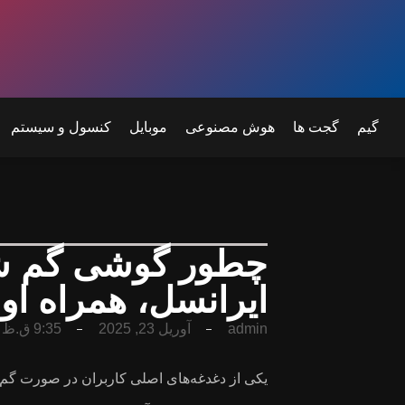
گیم
گجت ها
هوش مصنوعی
موبایل
کنسول و سیستم
چطور گوشی گم شده
ایرانسل، همراه اول
admin
آوریل 23, 2025
9:35 ق.ظ
یکی از دغدغه‌های اصلی کاربران در صورت گم