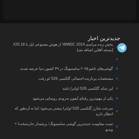
مجله
پربازدیدترین
ها
دیجبتال
پخش زنده مراسم WWDC 2024؛ از هوش مصنوعی اپل تا iOS 18
اخبار
درباره
ما
آیفون
اخبار
ارتباط
با ما
سامسونگ
اخبار
آرشیو
ایسوس
مقالات
اخبار
تعرفه
ی می‌شود
هوش
تبلیغات
مصنوعی
 بیشتر می‌شود؛ اما نه آن‌طور که
اخبار
گیم
چمدار جان‌سخت! +
اخبار
کنسول