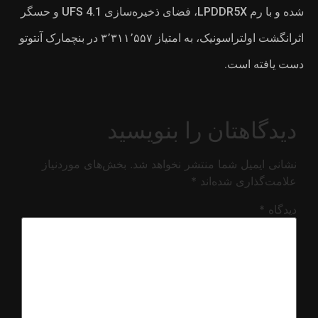
شده و با رم LPDDR5X، فضای ذخیره‌سازی UFS 4.1 و حسگر
اثرانگشت اولتراسونیک، به امتیاز ۳٬۳۱۱٬۵۵۷ در بنچمارک آنتوتو
ای موردنیاز