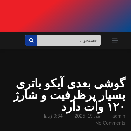
باتری
 شارژ