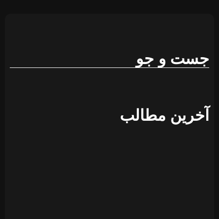
پخش
زنده
مراسم
WWDC
2024؛ از
هوش
مصنوعی
اپل تا