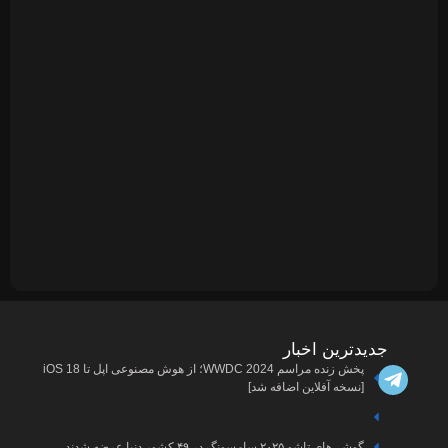
مجله
پربازدیدترین
ها
دیجبتال
پخش زنده مراسم WWDC 2024؛ از هوش مصنوعی اپل تا iOS 18
اخبار
درباره
ما
آیفون
اخبار
ارتباط