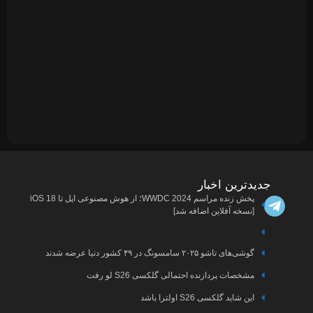
مجله
پربازدیدترین
ها
دیجبتال
پخش زنده مراسم WWDC 2024؛ از هوش مصنوعی اپل تا iOS 18
اخبار
درباره
ما
آیفون
اخبار
ارتباط
با ما
سامسونگ
اخبار
آرشیو
ایسوس
مقالات
اخبار
تعرفه